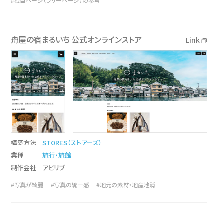
#独自ページ（フリーページ）の参考
舟屋の宿まるいち 公式オンラインストア
Link
構築方法
STORES（ストアーズ）
業種
旅行・旅館
制作会社
アビリブ
#写真が綺麗
#写真の統一感
#地元の素材・地産地消