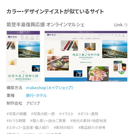
カラー・デザインテイストが似ているサイト
能登半島復興応援 オンラインマルシェ
Link
構築方法
makeshop（メイクショップ）
業種
旅行・ホテル
制作会社
アビリブ
#写真が綺麗
#写真の統一感
#イラスト
#ギフト・進物
#おうち時間
#個人使い・自分ご褒美
#地元の素材・地産地消
#スタッフ・生産者・職人紹介
#素材の紹介
#商品紹介の参考