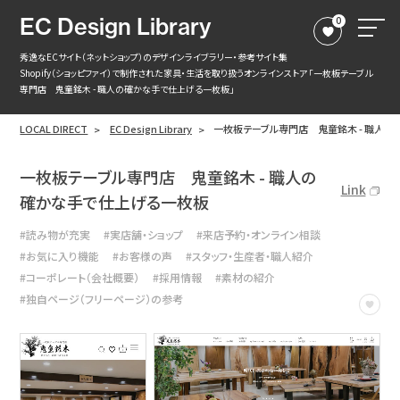
EC Design Library
0
秀逸なECサイト（ネットショップ）のデザインライブラリー・参考サイト集
Shopify（ショッピファイ）で制作された家具・生活を取り扱うオンラインストア 「一枚板テーブル
専門店 鬼童銘木 - 職人の確かな手で仕上げる一枚板」
LOCAL DIRECT
EC Design Library
一枚板テーブル専門店 鬼童銘木 - 職人
一枚板テーブル専門店 鬼童銘木 - 職人の
Link
確かな手で仕上げる一枚板
#読み物が充実
#実店舗・ショップ
#来店予約・オンライン相談
#お気に入り機能
#お客様の声
#スタッフ・生産者・職人紹介
#コーポレート（会社概要）
#採用情報
#素材の紹介
#独自ページ（フリーページ）の参考