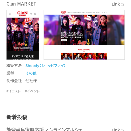
Clan MARKET
Link
構築方法
Shopify（ショッピファイ）
業種
その他
制作会社
他社様
#イラスト
#イベント
新着投稿
能登半島復興応援 オンラインマルシェ
Link