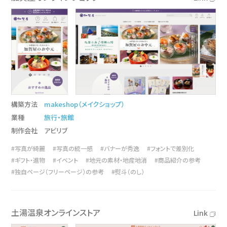
構築方法
makeshop（メイクショップ）
業種
旅行・旅館
制作会社
アビリブ
#写真が綺麗
#写真の統一感
#バナーが秀逸
#フォントで差別化
#ギフト・進物
#イベント
#地元の素材・地産地消
#商品紹介の参考
#独自ページ（フリーページ）の参考
#熨斗（のし）
土湯温泉オンラインストア
Link