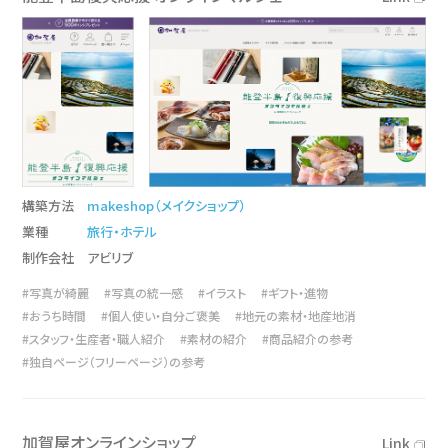
構築方法
makeshop（メイクショップ）
業種
旅行・ホテル
制作会社
アビリブ
#写真が綺麗
#写真の統一感
#イラスト
#ギフト・進物
#おうち時間
#個人使い・自分ご褒美
#地元の素材・地産地消
#スタッフ・生産者・職人紹介
#素材の紹介
#商品紹介の参考
#独自ページ（フリーページ）の参考
加賀屋オンラインショップ
Link